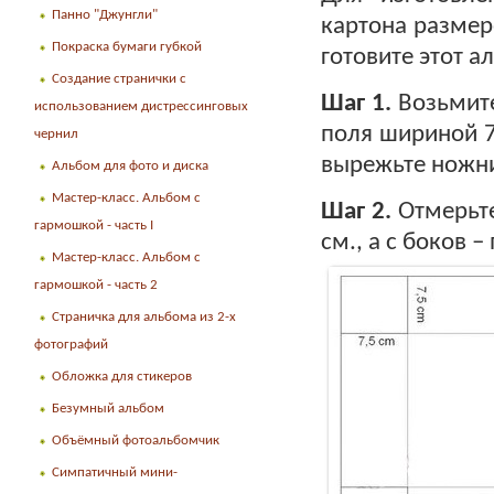
Панно "Джунгли"
картона размер
Покраска бумаги губкой
готовите этот а
Создание странички с
Шаг 1.
Возьмите
использованием дистрессинговых
поля шириной 7
чернил
вырежьте ножн
Альбом для фото и диска
Мастер-класс. Альбом с
Шаг 2.
Отмерьте
гармошкой - часть I
см., а с боков –
Мастер-класс. Альбом с
гармошкой - часть 2
Страничка для альбома из 2-х
фотографий
Обложка для стикеров
Безумный альбом
Объёмный фотоальбомчик
Симпатичный мини-