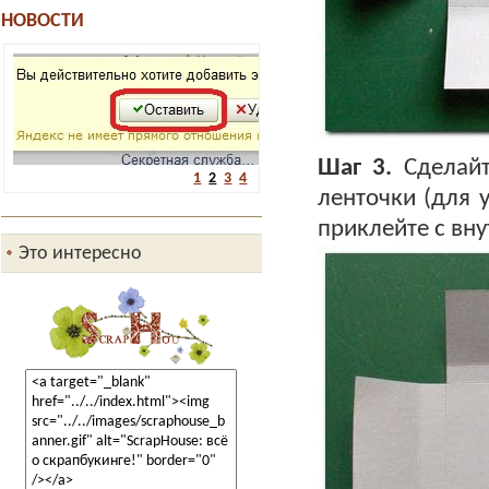
НОВОСТИ
Мы - СКРАПБУКИНГ.РФ
04.12.2010
Дамы и господа! Вашему вниманию -
новость технического...
Подробнее...
Шаг 3.
Сделайт
1
2
3
4
ленточки (для у
приклейте с вн
Это интересно