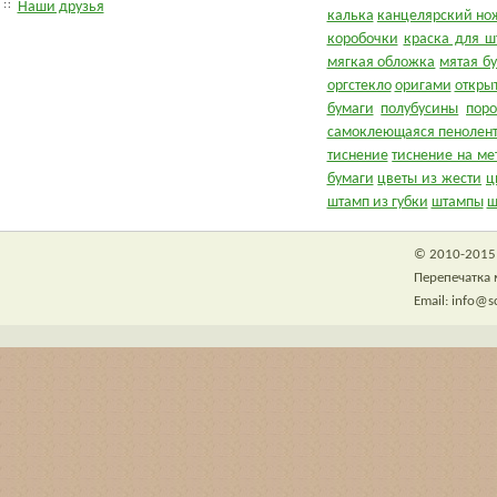
Наши друзья
калька
канцелярский но
коробочки
краска для ш
мягкая обложка
мятая б
оргстекло
оригами
откры
бумаги
полубусины
пор
самоклеющаяся пенолен
тиснение
тиснение на ме
бумаги
цветы из жести
ц
штамп из губки
штампы
ш
© 2010-2015 
Перепечатка 
Email: info@s