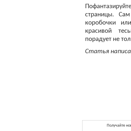
Пофантазируй
страницы. Са
коробочки или
красивой тес
порадует не тол
Статья написа
Получайте но