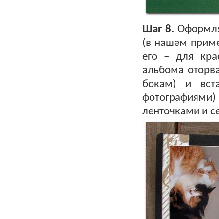
Шаг 8.
Оформляе
(в нашем приме
его – для кра
альбома оторва
бокам) и вст
фотографиями
ленточками и с