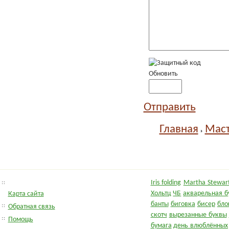
Обновить
Отправить
Главная
Маст
Iris folding
Martha Stewart
Хольтц
ЧБ
акварельная б
Карта сайта
банты
биговка
бисер
бло
Обратная связь
скотч
вырезанные буквы
Помощь
бумага
день влюблённых