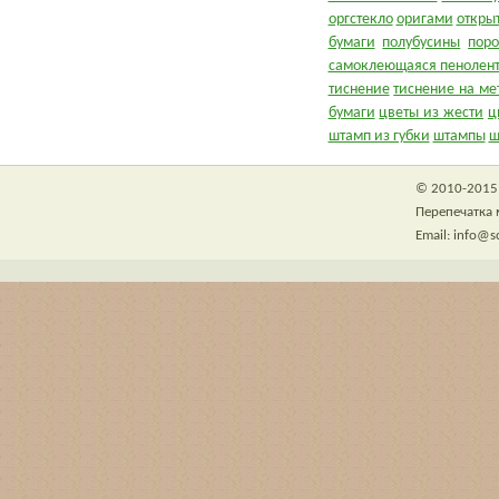
оргстекло
оригами
откры
бумаги
полубусины
пор
самоклеющаяся пенолен
тиснение
тиснение на ме
бумаги
цветы из жести
ц
штамп из губки
штампы
ш
© 2010-2015 
Перепечатка 
Email: info@s