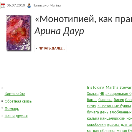
06.07.2010
Написано Marina
«Монотипией, как пра
Арина Даур
ЧИТАТЬ ДАЛЕЕ...
Iris folding
Martha Stewart
Хольтц
ЧБ
акварельная б
Карта сайта
банты
биговка
бисер
бло
Обратная связь
скотч
вырезанные буквы
Помощь
бумага
день влюблённых
Наши друзья
калька
канцелярский но
коробочки
краска для ш
мягкая обложка
мятая б