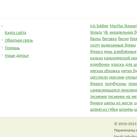
Iris folding
Martha Stewart
Хольтц
ЧБ
акварельная б
Карта сайта
банты
биговка
бисер
бло
Обратная связь
скотч
вырезанные буквы
Помощь
бумага
день влюблённых
Наши друзья
калька
канцелярский но
коробочки
краска для ш
мягкая обложка
мятая б
оргстекло
оригами
откры
бумаги
полубусины
пор
самоклеющаяся пенолен
тиснение
тиснение на ме
бумаги
цветы из жести
ц
штамп из губки
штампы
ш
© 2010-2015 
Перепечатка 
Email: info@s