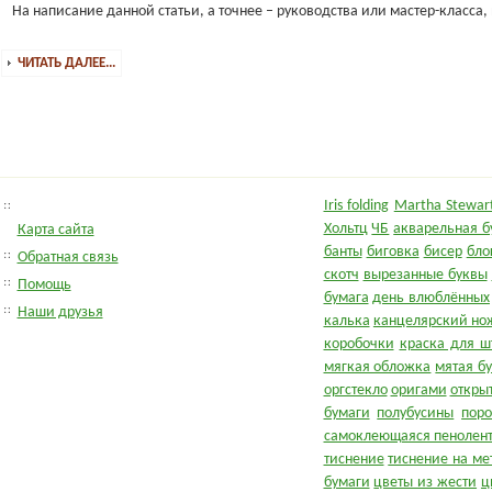
На написание данной статьи, а точнее – руководства или мастер-класса
ЧИТАТЬ ДАЛЕЕ...
Iris folding
Martha Stewart
Хольтц
ЧБ
акварельная б
Карта сайта
банты
биговка
бисер
бло
Обратная связь
скотч
вырезанные буквы
Помощь
бумага
день влюблённых
Наши друзья
калька
канцелярский но
коробочки
краска для ш
мягкая обложка
мятая б
оргстекло
оригами
откры
бумаги
полубусины
пор
самоклеющаяся пенолен
тиснение
тиснение на ме
бумаги
цветы из жести
ц