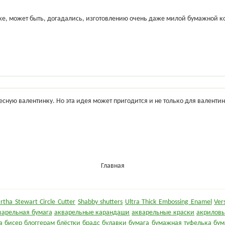
же, может быть, догадались, изготовлению очень даже милой бумажной к
есную валентинку. Но эта идея может пригодится и не только для валентин
Главная
rtha Stewart Circle Cutter
Shabby shutters
Ultra Thick Embossing Enamel
Ver
варельная бумага
акварельные карандаши
акварельные краски
акриловы
а
бисер
блоггерам
блёстки
брадс
булавки
бумага
бумажная туфелька
бум