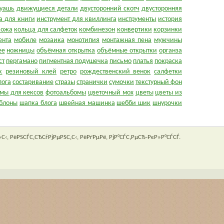
гуашь
движущиеся детали
двусторонний скотч
двусторонняя
а для книги
инструмент для квиллинга
инструменты
история
кожа
кольца для салфеток
комбинезон
конвертики
корзинки
ента
мобиле
мозаика
монотипия
монтажная пена
мужчины
ее
ножницы
объёмная открытка
объёмные открытки
органза
ст
пергамано
пигментная подушечка
письмо
платья
покраска
к
резиновый клей
ретро
рождественский венок
салфетки
лога
состаривание
стразы
странички
сумочки
текстурный фон
мы для кексов
фотоальбомы
цветочный мох
цветы
цветы из
блоны
шапка блога
швейная машинка
шебби шик
шнурочки
С‹, РёРЅСЃС‚СЂСѓРјРµРЅС‚С‹, РёРґРµРё, РјР°СЃС‚РµСЂ-РєР»Р°СЃСЃ.