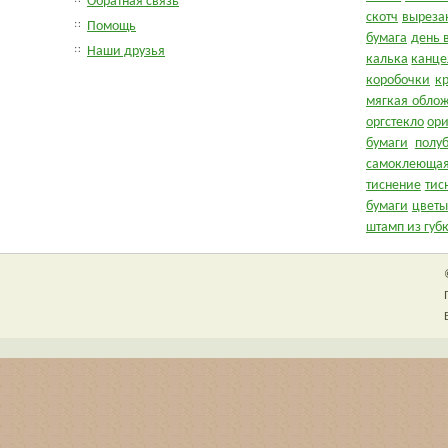
Обратная связь
скотч
выреза
Помощь
бумага
день 
Наши друзья
калька
канце
коробочки
к
мягкая обло
оргстекло
ор
бумаги
полу
самоклеющая
тиснение
тис
бумаги
цветы
штамп из губ