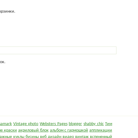
орзинки.
ок.
samark
Vintage photo
Websters Pages
blogger
shabby chic
Тим
е краски
акриловый блок
альбом с гармошкой
аппликации
ажные куклы
бусины
веб дизайн
видео
винтаж
вспененный