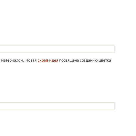
за материалом. Новая
скрап-идея
посвящена созданию цветка