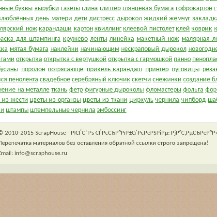
нные буквы
вырубки
газеты
глина
глиттер
глянцевая бумага
гофрокартон
влюблённых
день матери
дети
дистресс
дырокол
жидкий жемчуг
закладк
лярский нож
карандаши
картон
квиллинг
клеевой пистолет
клей
коврик
раска для штампинга
кружево
ленты
линейка
макетный нож
малярная л
жка
мятая бумага
наклейки
начинающим
нескраповый дырокол
новогодн
игами
открытка
открытка с вертушкой
открытка с гармошкой
панно
пенопла
бусины
поролон
потрясающе
прикель-карандаш
принтер
пуговицы
реза
ся пенолента
свадебное
серебряный ключик
скетчи
снежинки
создание б
нение на металле
ткань
фетр
фигурные дыроколы
фломастеры
фольга
фор
 из жести
цветы из органзы
цветы из ткани
циркуль
чернила
чипборд
ша
ки
штампы
штемпельные чернила
эмбоссинг
© 2010-2015 ScrapHouse - РІСЃС‘ Рѕ СЃРєСЂР°РїР±СѓРєРёРЅРіРµ: РјР°С‚РµСЂРёР°Р»
Перепечатка материалов без оставления обратной ссылки строго запрещена!
Email: info@scraphouse.ru