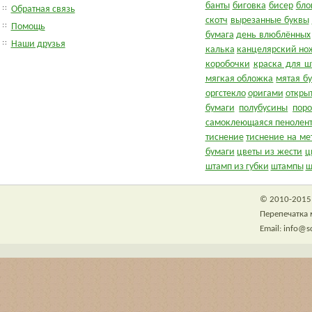
банты
биговка
бисер
бло
Обратная связь
скотч
вырезанные буквы
Помощь
бумага
день влюблённых
Наши друзья
калька
канцелярский но
коробочки
краска для ш
мягкая обложка
мятая б
оргстекло
оригами
откры
бумаги
полубусины
пор
самоклеющаяся пенолен
тиснение
тиснение на ме
бумаги
цветы из жести
ц
штамп из губки
штампы
ш
© 2010-2015 
Перепечатка 
Email: info@s