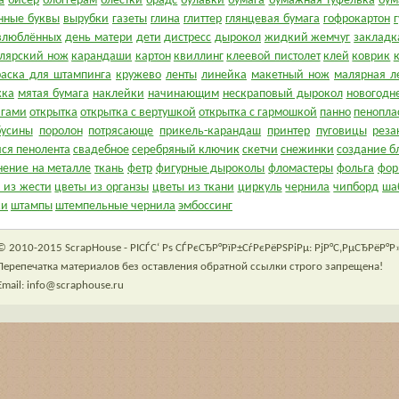
а
бисер
блоггерам
блёстки
брадс
булавки
бумага
бумажная туфелька
бум
нные буквы
вырубки
газеты
глина
глиттер
глянцевая бумага
гофрокартон
влюблённых
день матери
дети
дистресс
дырокол
жидкий жемчуг
закладк
лярский нож
карандаши
картон
квиллинг
клеевой пистолет
клей
коврик
раска для штампинга
кружево
ленты
линейка
макетный нож
малярная л
жка
мятая бумага
наклейки
начинающим
нескраповый дырокол
новогодн
игами
открытка
открытка с вертушкой
открытка с гармошкой
панно
пенопла
бусины
поролон
потрясающе
прикель-карандаш
принтер
пуговицы
реза
ся пенолента
свадебное
серебряный ключик
скетчи
снежинки
создание б
нение на металле
ткань
фетр
фигурные дыроколы
фломастеры
фольга
фор
 из жести
цветы из органзы
цветы из ткани
циркуль
чернила
чипборд
ша
ки
штампы
штемпельные чернила
эмбоссинг
© 2010-2015 ScrapHouse - РІСЃС‘ Рѕ СЃРєСЂР°РїР±СѓРєРёРЅРіРµ: РјР°С‚РµСЂРёР°Р»
Перепечатка материалов без оставления обратной ссылки строго запрещена!
Email: info@scraphouse.ru