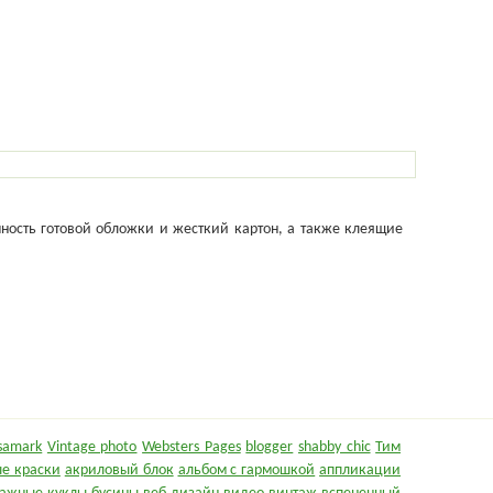
мность готовой обложки и жесткий картон, а также клеящие
samark
Vintage photo
Websters Pages
blogger
shabby chic
Тим
е краски
акриловый блок
альбом с гармошкой
аппликации