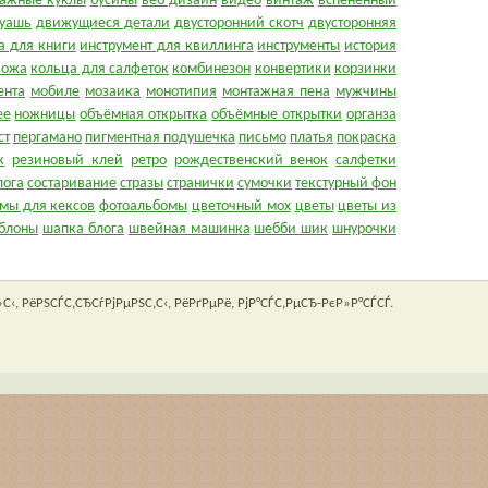
ажные куклы
бусины
веб дизайн
видео
винтаж
вспененный
гуашь
движущиеся детали
двусторонний скотч
двусторонняя
а для книги
инструмент для квиллинга
инструменты
история
кожа
кольца для салфеток
комбинезон
конвертики
корзинки
ента
мобиле
мозаика
монотипия
монтажная пена
мужчины
ее
ножницы
объёмная открытка
объёмные открытки
органза
ст
пергамано
пигментная подушечка
письмо
платья
покраска
к
резиновый клей
ретро
рождественский венок
салфетки
лога
состаривание
стразы
странички
сумочки
текстурный фон
мы для кексов
фотоальбомы
цветочный мох
цветы
цветы из
блоны
шапка блога
швейная машинка
шебби шик
шнурочки
С‹, РёРЅСЃС‚СЂСѓРјРµРЅС‚С‹, РёРґРµРё, РјР°СЃС‚РµСЂ-РєР»Р°СЃСЃ.