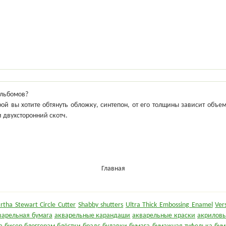
альбомов?
рой вы хотите обтянуть обложку, синтепон, от его толщины зависит объе
 двухсторонний скотч.
Главная
rtha Stewart Circle Cutter
Shabby shutters
Ultra Thick Embossing Enamel
Ver
варельная бумага
акварельные карандаши
акварельные краски
акриловы