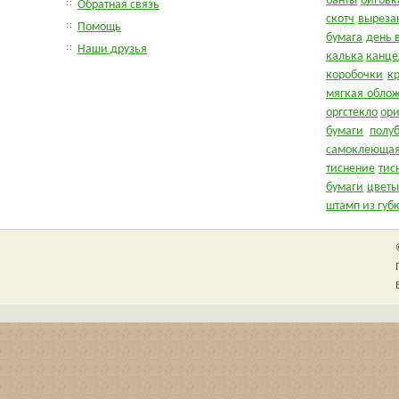
банты
биговк
Обратная связь
скотч
выреза
Помощь
бумага
день 
Наши друзья
калька
канце
коробочки
к
мягкая обло
оргстекло
ор
бумаги
полу
самоклеющая
тиснение
тис
бумаги
цветы
штамп из губ