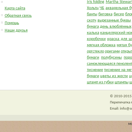
Iris folding
Martha Stewart
Хольтц
ЧБ
акварельная б
Карта сайта
банты
биговка
бисер
бло
Обратная связь
скотч
вырезанные буквы
Помощь
бумага
день влюблённых
Наши друзья
калька
канцелярский но
коробочки
краска для ш
мягкая обложка
мятая б
оргстекло
оригами
откры
бумаги
полубусины
пор
самоклеющаяся пенолен
тиснение
тиснение на ме
бумаги
цветы из жести
ц
штамп из губки
штампы
ш
© 2010-2015 
Перепечатка 
Email: info@s
м